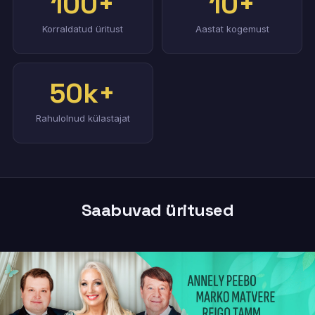
100+
10+
Korraldatud üritust
Aastat kogemust
50k+
Rahulolnud külastajat
Saabuvad üritused