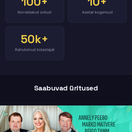
100+
10+
Korraldatud üritust
Aastat kogemust
50k+
Rahulolnud külastajat
Saabuvad üritused